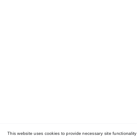
www.doctorfinancer.net
Aviso Legal
Política de privacidad
Política de Cookies
This website uses cookies to provide necessary site functionalit
© 2025. All rights reserved. fet per 
www.aztecnologia.e