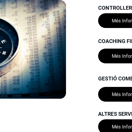
CONTROLLER
Més Info
COACHING F
Més Info
GESTIÓ COM
Més Info
ALTRES SERV
Més Info