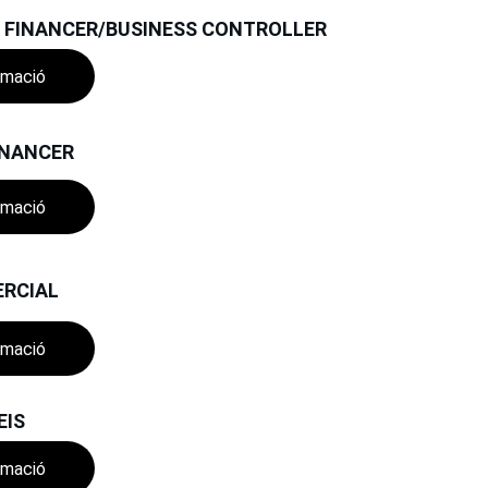
 FINANCER/BUSINESS CONTROLLER 
rmació
INANCER
rmació
ERCIAL
rmació
EIS
rmació