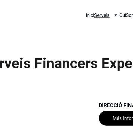
Inici
Serveis
QuiSo
rveis Financers Expe
DIRECCIÓ FIN
Més Info