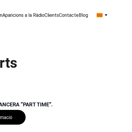
m
Aparicions a la Ràdio
Clients
Contacte
Blog
rts
ANCERA “PART TIME”.
rmació