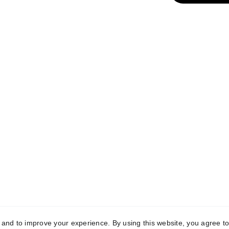
CONTACTE
+34 
628 48 03 88
xsanchez@doctorfinancer.
y and to improve your experience. By using this website, you agree to
s