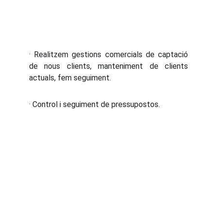
· Realitzem gestions comercials de captació
de nous clients, manteniment de clients
actuals, fem seguiment.
· Control i seguiment de pressupostos.
www.doctorfinancer.net
Aviso Legal
Política de privacidad
Política de Cookies